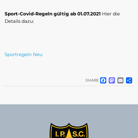
Sport-Covid-Regeln gültig ab 01.07.2021
Hier die
Details dazu:
Sportregeln Neu
FACE
MA
EM
SHARE