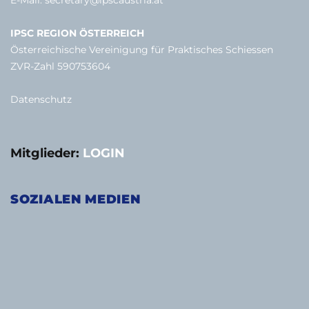
E-Mail:
secretary@ipscaustria.at
IPSC REGION ÖSTERREICH
Österreichische Vereinigung für Praktisches Schiessen
ZVR-Zahl 590753604
Datenschutz
Mitglieder:
LOGIN
SOZIALEN MEDIEN